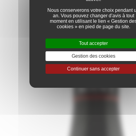
Nous conserverons votre choix pendant 
an. Vous pouvez changer d'avis à tout
moment en utilisant le lien « Gestion de
cookies » en pied de page du site.
Tout accepter
Gestion des cookies
Continuer sans accepter