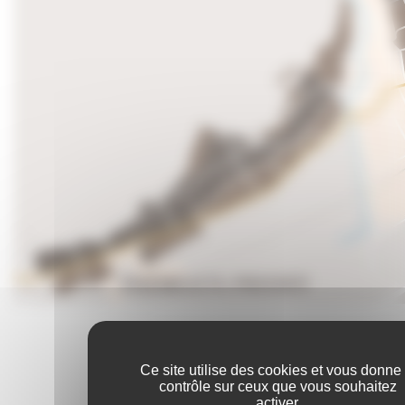
Ce site utilise des cookies et vous donne 
contrôle sur ceux que vous souhaitez
activer.