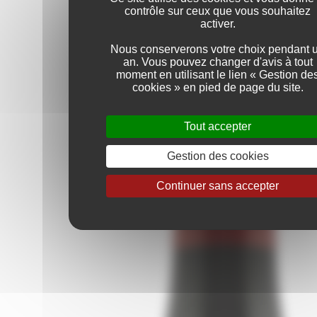
contrôle sur ceux que vous souhaitez
activer.
Nous conserverons votre choix pendant 
an. Vous pouvez changer d'avis à tout
moment en utilisant le lien « Gestion de
cookies » en pied de page du site.
Tout accepter
Gestion des cookies
Continuer sans accepter